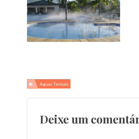
Navegação
Águas Termais
de
Post
Deixe um comentár