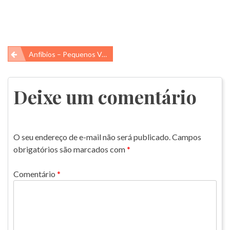
Navegação
Anfíbios – Pequenos Vertebrados Que Precisam De Água Ou Um Ambiente Úmido
de
Post
Deixe um comentário
O seu endereço de e-mail não será publicado.
Campos
obrigatórios são marcados com
*
Comentário
*