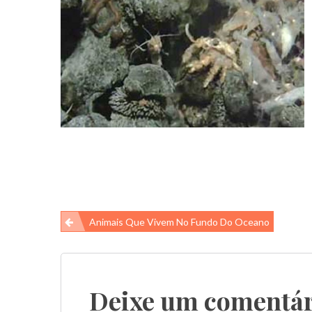
Navegação
Animais Que Vivem No Fundo Do Oceano
de
Post
Deixe um comentár