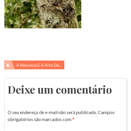
Navegação
A Natureza E A Arte Da Camuflagem
de
Post
Deixe um comentário
O seu endereço de e-mail não será publicado.
Campos
obrigatórios são marcados com
*