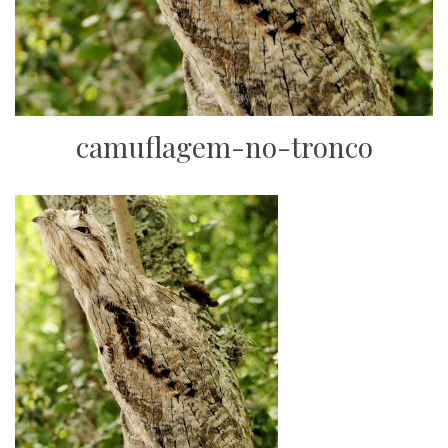
camuflagem-no-tronco