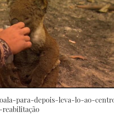
oala-para-depois-leva-lo-ao-centr
-reabilitação