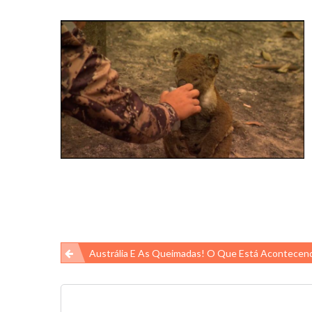
Navegação
Austrália E As Queimadas! O Que Está Acontece
de
Post