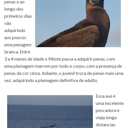
penas e ao
longo dos
primeiros dias
vão
adquirindo
aos poucos
uma penugem
branca. Entre
3 a 4 meses de idade o filhote passa a adquirir penas, com
uma plumagem marrom por todo o corpo, com a presença de
penas da cor cinza. Adiante, o juvenil troca de penas mais uma
vez, adquirindo a plumagem definitiva de adulto.
Essa ave é
uma excelente
pescadora e
viaja longa
distancias