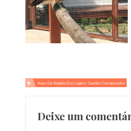
Navegação
Aves Da Região Dos Lagos: Gavião-Carrapateiro
de
Post
Deixe um comentár