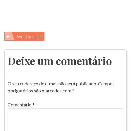
Navegação
Aves Limícolas
de
Post
Deixe um comentário
O seu endereço de e-mail não será publicado.
Campos
obrigatórios são marcados com
*
Comentário
*