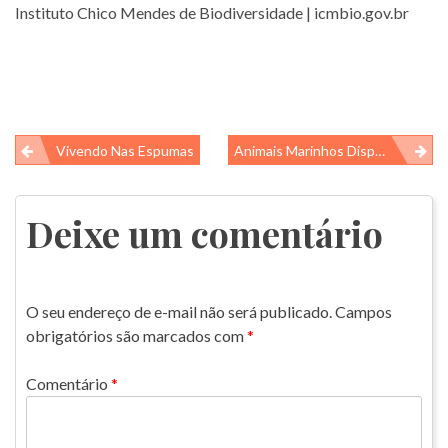
Instituto Chico Mendes de Biodiversidade | icmbio.gov.br
Navegação
Vivendo Nas Espumas
Animais Marinhos Dispersos Pelo Tsunami Japonês Ainda Estão Chegando Nos Estados Unidos
de
Post
Deixe um comentário
O seu endereço de e-mail não será publicado.
Campos
obrigatórios são marcados com
*
Comentário
*