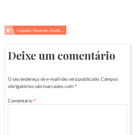
Navegação
Cágado-Amarelo, Endêmico Do Brasil!
de
Post
Deixe um comentário
O seu endereço de e-mail não será publicado.
Campos
obrigatórios são marcados com
*
Comentário
*