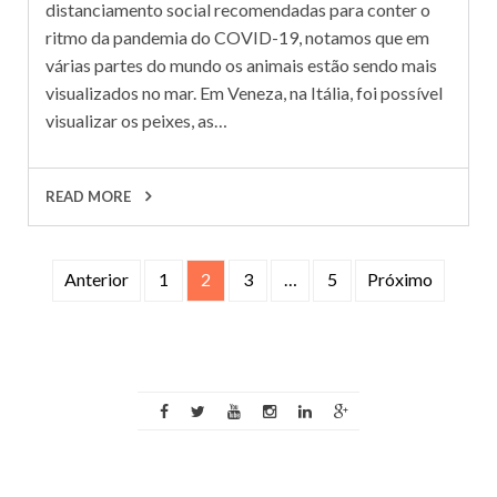
distanciamento social recomendadas para conter o
ritmo da pandemia do COVID-19, notamos que em
várias partes do mundo os animais estão sendo mais
visualizados no mar. Em Veneza, na Itália, foi possível
visualizar os peixes, as…
READ MORE
Navegação
Anterior
1
2
3
…
5
Próximo
por
posts