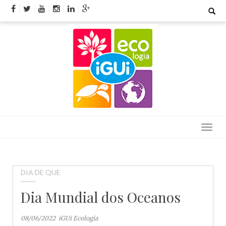
Skip
Search
for:
to
content
DIA DE QUE
Dia Mundial dos Oceanos
08/06/2022
iGUi Ecologia