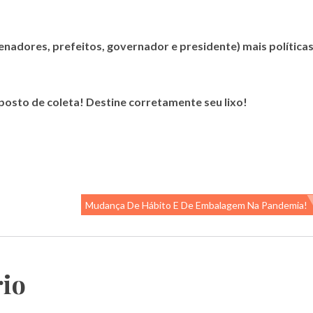
enadores, prefeitos, governador e presidente) mais política
posto de coleta! Destine corretamente seu lixo!
Mudança De Hábito E De Embalagem Na Pandemia!
io