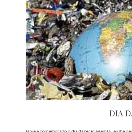
DIA 
Hoje é comemorado o dia da reciclagem! E, eu lhe perg