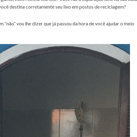
, você destina corretamente seu lixo em postos de reciclagem?
 “não” vou lhe dizer que já passou da hora de você ajudar o meio