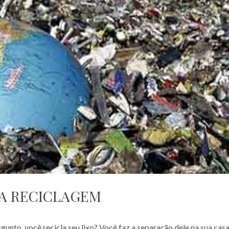
DA RECICLAGEM
unto, você recicla seu lixo? Você faz a separação dele na sua cas