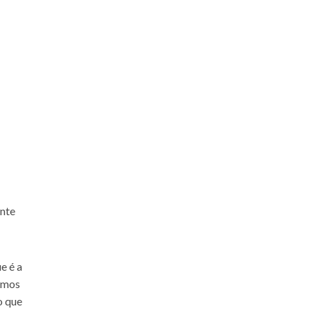
ente
e é a
damos
o que