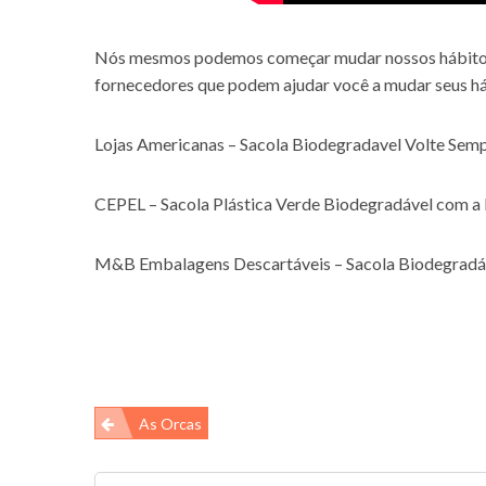
Nós mesmos podemos começar mudar nossos hábitos. 
fornecedores que podem ajudar você a mudar seus hábi
Lojas Americanas – Sacola Biodegradavel Volte Se
CEPEL – Sacola Plástica Verde Biodegradável com a 
M&B Embalagens Descartáveis – Sacola Biodegradáv
Navegação
As Orcas
de