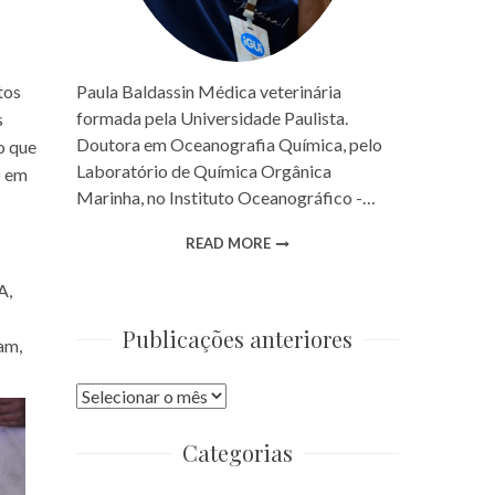
Paula Baldassin Médica veterinária
tos
formada pela Universidade Paulista.
s
Doutora em Oceanografia Química, pelo
o que
Laboratório de Química Orgânica
o em
Marinha, no Instituto Oceanográfico -…
READ MORE
A,
Publicações anteriores
am,
Publicações
anteriores
Categorias