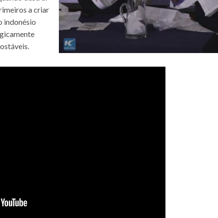
rimeiros a criar
o indonésio
ogicamente
ostáveis.