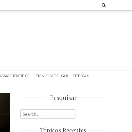
Search
for:
AMA CIENTÍFICO
SIGNIFICADO IGUI
SITE IGUI
Pesquisar
Search
for:
Tópicos Recentes