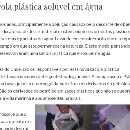
ola plástica solúvel em água
os anos, principalmente a poluição causada pelo descarte de obje
e durabilidade desse material existem inúmeros produtos plástico
 sacolas e garrafas de água. Levando em consideração que o temp
o tempo em que este permanece na natureza. Deste modo, pensand
 desenvolveram uma sacola plástica que é solúvel na água.
s do Chile, são os responsáveis por esta nova sacola plástica
 testavam um novo detergente biodegradável. A equipe usou o PV
sua base química e, em seguida, substituiu os derivados do petróleo
 São os derivados de petróleo em sacos plásticos que não se quebr
à vida marinha e aos ambientes naturais.
 nosso, é que o
 no ambiente e o
quando destruí-