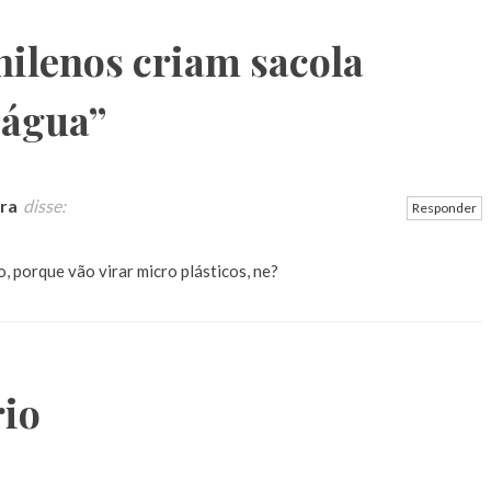
ilenos criam sacola
 água
”
ira
disse:
Responder
, porque vão virar micro plásticos, ne?
io