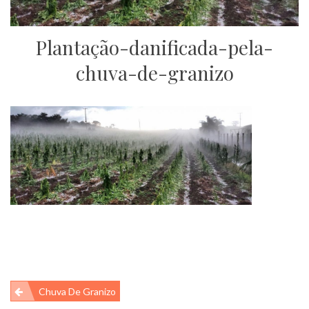
Plantação-danificada-pela-
chuva-de-granizo
Navegação
Chuva De Granizo