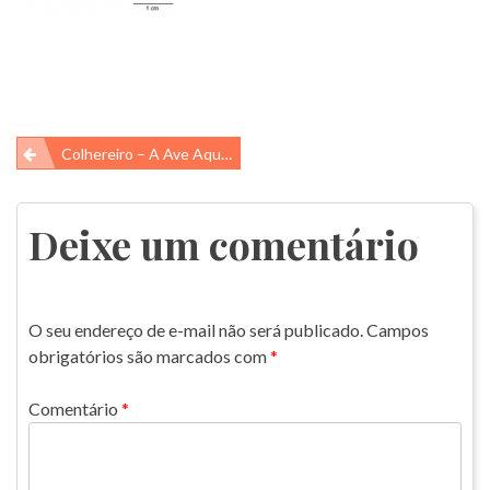
Navegação
Colhereiro – A Ave Aquática Rosa!
de
Post
Deixe um comentário
O seu endereço de e-mail não será publicado.
Campos
obrigatórios são marcados com
*
Comentário
*