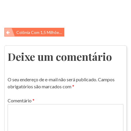
Navegação
Colônia Com 1,5 Milhões De Pinguins É Descoberta Na Antártica!!
de
Post
Deixe um comentário
O seu endereço de e-mail não será publicado.
Campos
obrigatórios são marcados com
*
Comentário
*