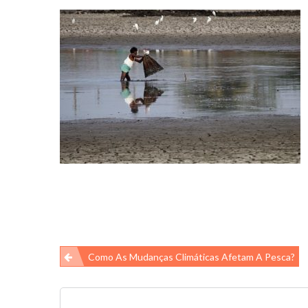
Navegação
Como As Mudanças Climáticas Afetam A Pesca?
de
Post