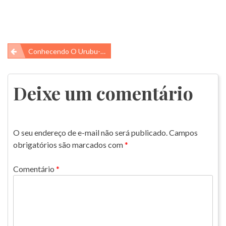
Navegação
Conhecendo O Urubu-De-Cabeça-Preta (Coragyps Atratus)
de
Post
Deixe um comentário
O seu endereço de e-mail não será publicado.
Campos
obrigatórios são marcados com
*
Comentário
*