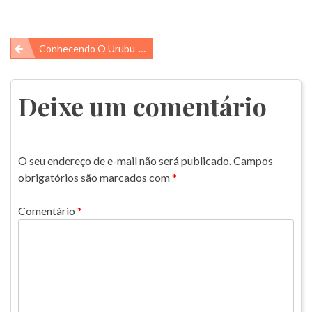
Navegação
Conhecendo O Urubu-De-Cabeça-Preta (Coragyps Atratus)
de
Post
Deixe um comentário
O seu endereço de e-mail não será publicado.
Campos
obrigatórios são marcados com
*
Comentário
*