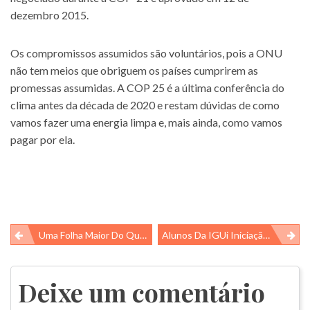
dezembro 2015.
Os compromissos assumidos são voluntários, pois a ONU
não tem meios que obriguem os países cumprirem as
promessas assumidas. A COP 25 é a última conferência do
clima antes da década de 2020 e restam dúvidas de como
vamos fazer uma energia limpa e, mais ainda, como vamos
pagar por ela.
Navegação
Uma Folha Maior Do Que Você!
Alunos Da IGUi Iniciação Científica
de
Post
Deixe um comentário