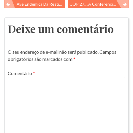
Navegação
Ave Endêmica Da Restinga….
COP 27….a Conferência Das Partes
de
Post
Deixe um comentário
O seu endereço de e-mail não será publicado.
Campos
obrigatórios são marcados com
*
Comentário
*