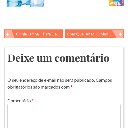
Navegação
Cichla Jariina – Para Descobrir É Só Resolver O Joguinho
Com Qual Anzol O Max Vai Conseguir Pescar O Peixe Verde?
de
Post
Deixe um comentário
O seu endereço de e-mail não será publicado.
Campos
obrigatórios são marcados com
*
Comentário
*