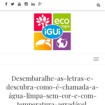
Skip
Search
for:
to
content
Desembaralhe-as-letras-e-
descubra-como-é-chamada-a-
água-limpa-sem-cor-e-com-
temperatura-agradável.