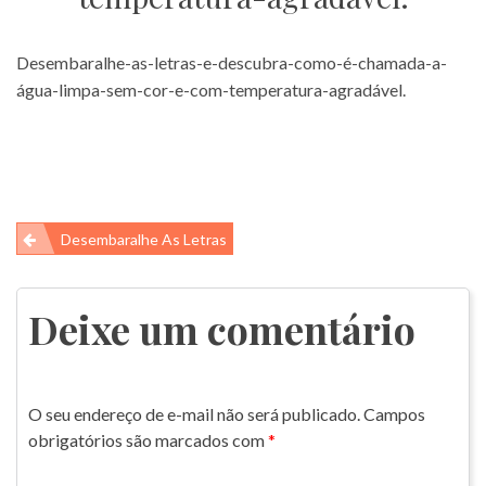
Desembaralhe-as-letras-e-descubra-como-é-chamada-a-
água-limpa-sem-cor-e-com-temperatura-agradável.
Navegação
Desembaralhe As Letras
de
Post
Deixe um comentário
O seu endereço de e-mail não será publicado.
Campos
obrigatórios são marcados com
*