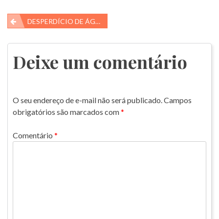
Navegação
DESPERDÍCIO DE ÁGUA
de
Post
Deixe um comentário
O seu endereço de e-mail não será publicado.
Campos
obrigatórios são marcados com
*
Comentário
*