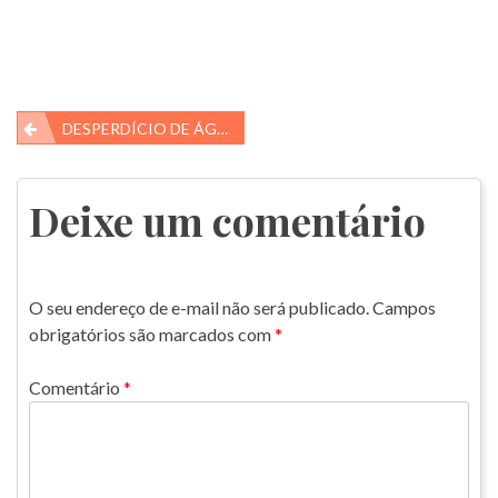
Navegação
DESPERDÍCIO DE ÁGUA
de
Post
Deixe um comentário
O seu endereço de e-mail não será publicado.
Campos
obrigatórios são marcados com
*
Comentário
*