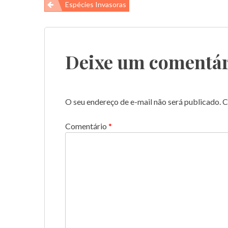
Navegação
Espécies Invasoras
de
Post
Deixe um comentár
O seu endereço de e-mail não será publicado.
C
Comentário
*