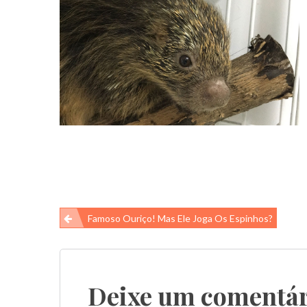
Navegação
Famoso Ouriço! Mas Ele Joga Os Espinhos?
de
Post
Deixe um comentár