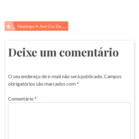
Navegação
Flamingo A Ave Cor De Rosa!
de
Post
Deixe um comentário
O seu endereço de e-mail não será publicado.
Campos
obrigatórios são marcados com
*
Comentário
*