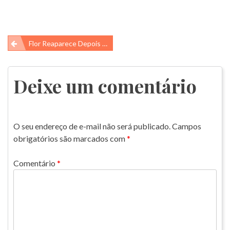
Navegação
Flor Reaparece Depois De 40 Anos!
de
Post
Deixe um comentário
O seu endereço de e-mail não será publicado.
Campos
obrigatórios são marcados com
*
Comentário
*