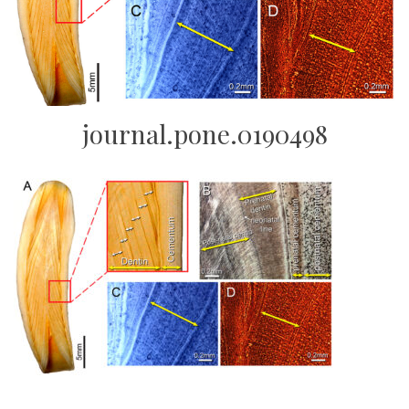
journal.pone.0190498