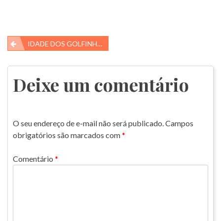
Navegação
IDADE DOS GOLFINHOS, É POSSÍVEL SABER?
de
Post
Deixe um comentário
O seu endereço de e-mail não será publicado.
Campos
obrigatórios são marcados com
*
Comentário
*