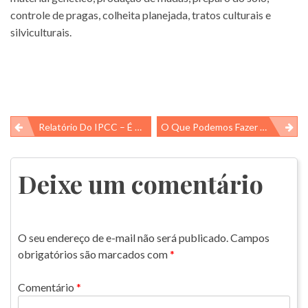
controle de pragas, colheita planejada, tratos culturais e
silviculturais.
Navegação
Relatório Do IPCC – É Agora Ou Nunca Mais…
O Que Podemos Fazer Para Ajudar O Planeta Atingir Sua Meta Em 2030?
de
Post
Deixe um comentário
O seu endereço de e-mail não será publicado.
Campos
obrigatórios são marcados com
*
Comentário
*