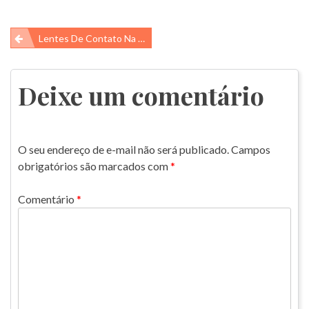
Navegação
Lentes De Contato Na Água?
de
Post
Deixe um comentário
O seu endereço de e-mail não será publicado.
Campos
obrigatórios são marcados com
*
Comentário
*