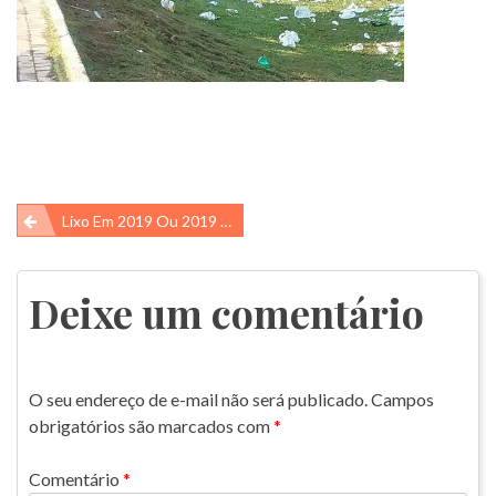
Navegação
Lixo Em 2019 Ou 2019 No Lixo?
de
Post
Deixe um comentário
O seu endereço de e-mail não será publicado.
Campos
obrigatórios são marcados com
*
Comentário
*