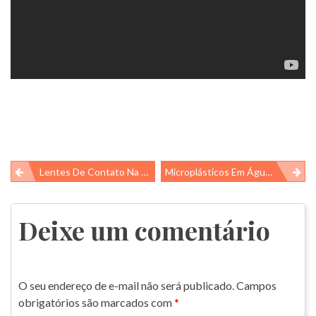
Navegação
Lentes De Contato Na Água?
Microplásticos Em Água Mineral Engarrafada!
de
Post
Deixe um comentário
O seu endereço de e-mail não será publicado.
Campos
obrigatórios são marcados com
*