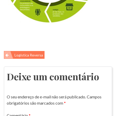
Navegação
Logística Reversa
de
Post
Deixe um comentário
O seu endereço de e-mail não será publicado.
Campos
obrigatórios são marcados com
*
Comentário
*