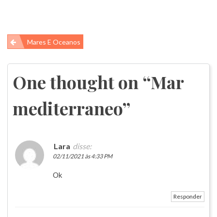
Navegação
Mares E Oceanos
de
Post
One thought on “
Mar
mediterraneo
”
Lara
disse:
02/11/2021 às 4:33 PM
Ok
Responder