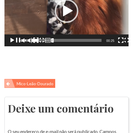
00:00
00:25
Navegação
Mico-Leão-Dourado
de
Post
Deixe um comentário
O seu endereço de e-mail não será publicado.
Campos