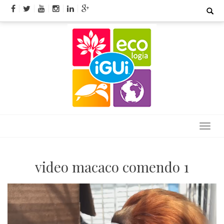
Skip
Search
for:
to
content
video macaco comendo 1
Tocador
de
vídeo