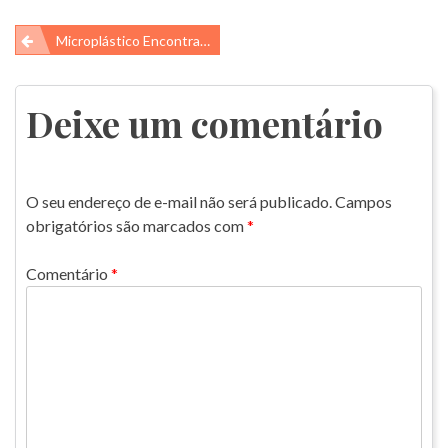
Navegação
Microplástico Encontrado No Sal De Cozinha
de
Post
Deixe um comentário
O seu endereço de e-mail não será publicado.
Campos
obrigatórios são marcados com
*
Comentário
*