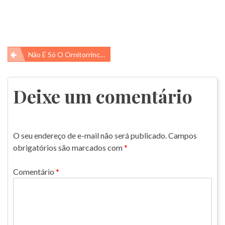
Navegação
Não É Só O Ornitorrinco Que Bota Ovo, A Equidna Também!
de
Post
Deixe um comentário
O seu endereço de e-mail não será publicado.
Campos
obrigatórios são marcados com
*
Comentário
*