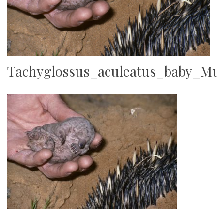
Tachyglossus_aculeatus_baby_M