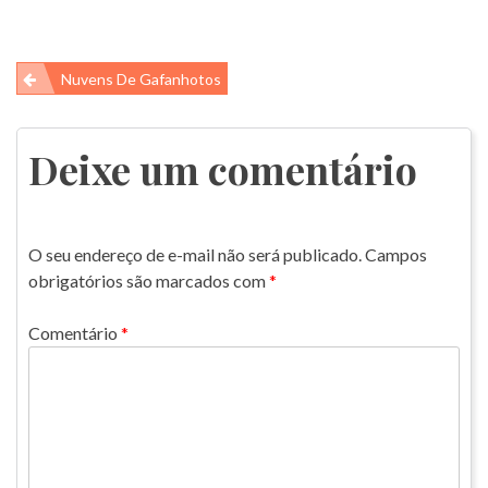
Navegação
Nuvens De Gafanhotos
de
Post
Deixe um comentário
O seu endereço de e-mail não será publicado.
Campos
obrigatórios são marcados com
*
Comentário
*