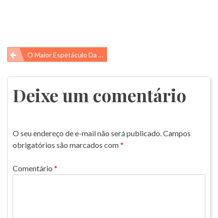
Navegação
O Maior Espetáculo Da Terra Está Chegando
de
Post
Deixe um comentário
O seu endereço de e-mail não será publicado.
Campos
obrigatórios são marcados com
*
Comentário
*