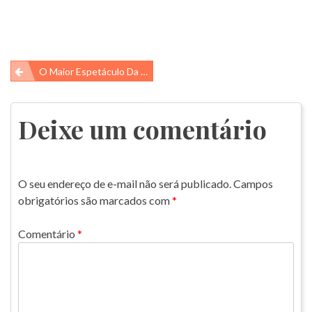
Navegação
O Maior Espetáculo Da Terra Está Chegando
de
Post
Deixe um comentário
O seu endereço de e-mail não será publicado.
Campos
obrigatórios são marcados com
*
Comentário
*