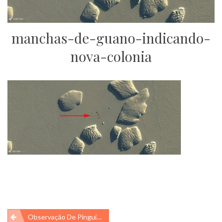
manchas-de-guano-indicando-
nova-colonia
Navegação
Observação De Pinguim-Imperador Do Espaço!