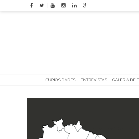
Skip
to
content
CURIOSIDADES
ENTREVISTAS
GALERIA DE 