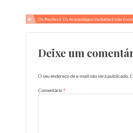
Navegação
Os Recifes E Os Arquipélagos Da Bahia Estão Encol
de
Post
Deixe um comentár
O seu endereço de e-mail não será publicado.
C
Comentário
*