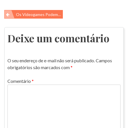
Navegação
Os Videogames Podem Ajudar O Meio Ambiente?
de
Post
Deixe um comentário
O seu endereço de e-mail não será publicado.
Campos
obrigatórios são marcados com
*
Comentário
*