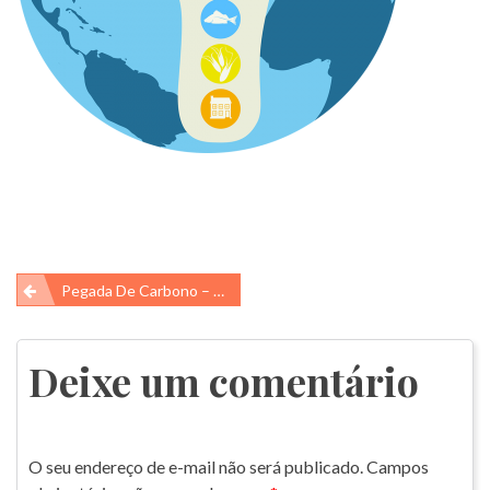
Navegação
Pegada De Carbono – Carbon Footprint
de
Post
Deixe um comentário
O seu endereço de e-mail não será publicado.
Campos