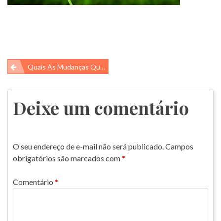
Navegação
Quais As Mudanças Que Você Pode Nos Contar?
de
Post
Deixe um comentário
O seu endereço de e-mail não será publicado.
Campos
obrigatórios são marcados com
*
Comentário
*