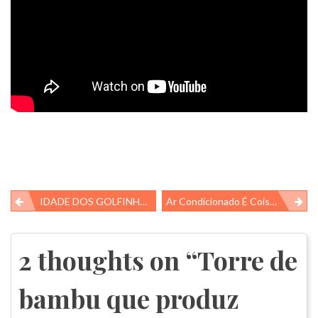
Navegação
IDADE DOS GOLFINHOS, É POSSÍVEL SABER?
Ar Condicionado É Coisa Do Passado!
de
Post
2 thoughts on “
Torre de
bambu que produz