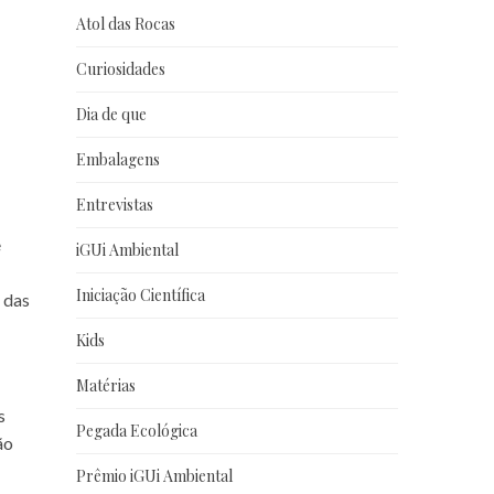
Atol das Rocas
Curiosidades
Dia de que
Embalagens
Entrevistas
e
iGUi Ambiental
Iniciação Científica
) das
Kids
Matérias
s
Pegada Ecológica
ão
Prêmio iGUi Ambiental