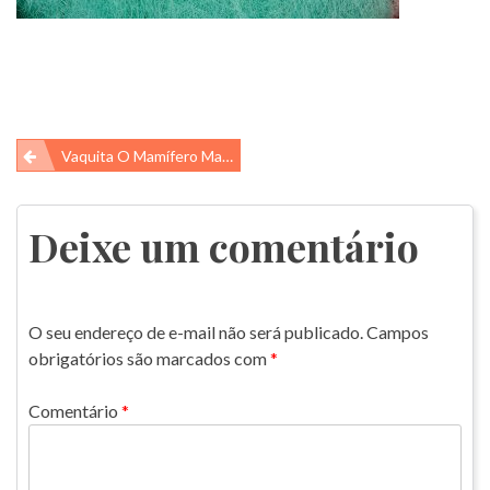
Navegação
Vaquita O Mamífero Marinho Mais Raro Do Mundo!!
de
Post
Deixe um comentário
O seu endereço de e-mail não será publicado.
Campos
obrigatórios são marcados com
*
Comentário
*